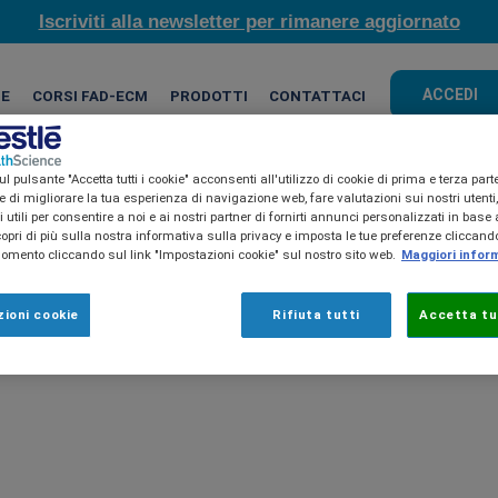
Iscriviti alla newsletter per rimanere aggiornato
ACCEDI
HE
CORSI FAD-ECM
PRODOTTI
CONTATTACI
l pulsante "Accetta tutti i cookie" acconsenti all'utilizzo di cookie di prima e terza part
ine di migliorare la tua esperienza di navigazione web, fare valutazioni sui nostri utenti
utili per consentire a noi e ai nostri partner di fornirti annunci personalizzati in base a
copri di più sulla nostra informativa sulla privacy e imposta le tue preferenze cliccando
mento cliccando sul link "Impostazioni cookie" sul nostro sito web.
Maggiori infor
ioni cookie
Rifiuta tutti
Accetta tut