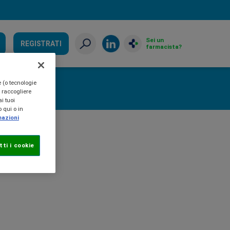
Sei un
REGISTRATI
farmacista?
e (o tecnologie
, raccogliere
i tuoi
 qui o in
mazioni
ti i cookie