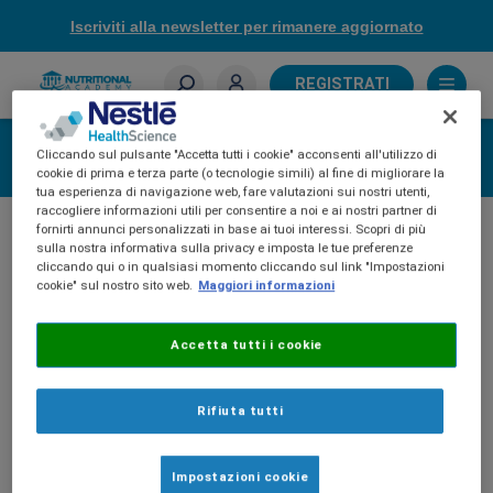
Skip
Iscriviti alla newsletter per rimanere aggiornato
to
main
content
REGISTRATI
Sei un farmacista?
Accedi
Cliccando sul pulsante "Accetta tutti i cookie" acconsenti all'utilizzo di
cookie di prima e terza parte (o tecnologie simili) al fine di migliorare la
tua esperienza di navigazione web, fare valutazioni sui nostri utenti,
raccogliere informazioni utili per consentire a noi e ai nostri partner di
fornirti annunci personalizzati in base ai tuoi interessi. Scopri di più
sulla nostra informativa sulla privacy e imposta le tue preferenze
cliccando qui o in qualsiasi momento cliccando sul link "Impostazioni
cookie" sul nostro sito web.
Maggiori informazioni
Accetta tutti i cookie
Rifiuta tutti
Impostazioni cookie