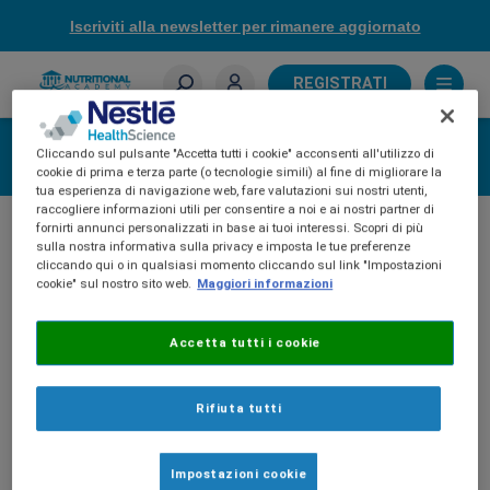
Skip
Iscriviti alla newsletter per rimanere aggiornato
to
main
content
REGISTRATI
Sei un farmacista?
Accedi
Cliccando sul pulsante "Accetta tutti i cookie" acconsenti all'utilizzo di
cookie di prima e terza parte (o tecnologie simili) al fine di migliorare la
tua esperienza di navigazione web, fare valutazioni sui nostri utenti,
raccogliere informazioni utili per consentire a noi e ai nostri partner di
fornirti annunci personalizzati in base ai tuoi interessi. Scopri di più
sulla nostra informativa sulla privacy e imposta le tue preferenze
cliccando qui o in qualsiasi momento cliccando sul link "Impostazioni
cookie" sul nostro sito web.
Maggiori informazioni
Accetta tutti i cookie
Rifiuta tutti
Impostazioni cookie