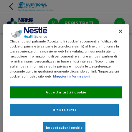
Skip
to
main
content
REGISTRATI
Cliccando sul pulsante "Accetta tutti i cookie" acconsenti all'utilizzo di
cookie di prima e terza parte (o tecnologie simili) al fine di migliorare la
tua esperienza di navigazione web, fare valutazioni sui nostri utenti,
raccogliere informazioni utili per consentire a noi e ai nostri partner di
Questa è una area riservata ai
fornirti annunci personalizzati in base ai tuoi interessi. Scopri di più
sulla nostra informativa sulla privacy e imposta le tue preferenze
farmacisti.
cliccando qui o in qualsiasi momento cliccando sul link "Impostazioni
cookie" sul nostro sito web.
Maggiori informazioni
Accetta tutti i cookie
Rifiuta tutti
Impostazioni cookie