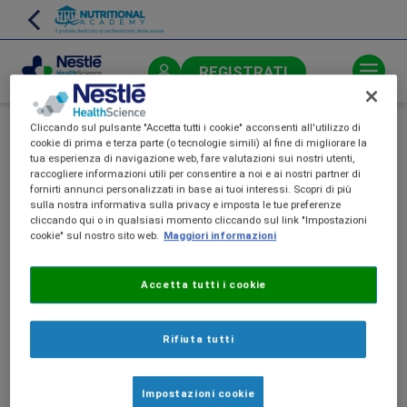
Skip
to
main
content
REGISTRATI
Cliccando sul pulsante "Accetta tutti i cookie" acconsenti all'utilizzo di
cookie di prima e terza parte (o tecnologie simili) al fine di migliorare la
tua esperienza di navigazione web, fare valutazioni sui nostri utenti,
raccogliere informazioni utili per consentire a noi e ai nostri partner di
Questa è una area riservata ai
fornirti annunci personalizzati in base ai tuoi interessi. Scopri di più
sulla nostra informativa sulla privacy e imposta le tue preferenze
farmacisti.
cliccando qui o in qualsiasi momento cliccando sul link "Impostazioni
cookie" sul nostro sito web.
Maggiori informazioni
Accetta tutti i cookie
Rifiuta tutti
Impostazioni cookie