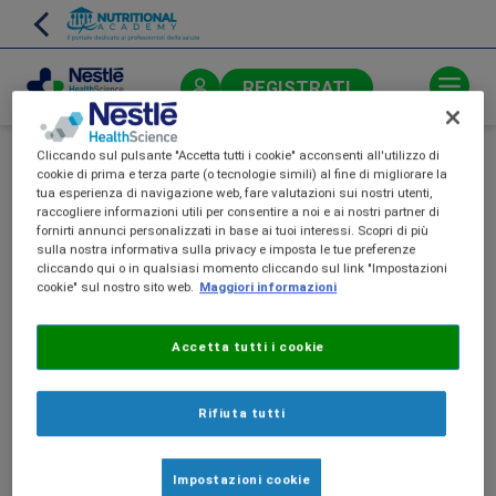
Skip
to
main
content
REGISTRATI
Cliccando sul pulsante "Accetta tutti i cookie" acconsenti all'utilizzo di
cookie di prima e terza parte (o tecnologie simili) al fine di migliorare la
tua esperienza di navigazione web, fare valutazioni sui nostri utenti,
raccogliere informazioni utili per consentire a noi e ai nostri partner di
Questa è una area riservata ai
fornirti annunci personalizzati in base ai tuoi interessi. Scopri di più
sulla nostra informativa sulla privacy e imposta le tue preferenze
farmacisti.
cliccando qui o in qualsiasi momento cliccando sul link "Impostazioni
cookie" sul nostro sito web.
Maggiori informazioni
Accetta tutti i cookie
Rifiuta tutti
Impostazioni cookie