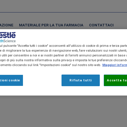
AZIONE
MATERIALE PER LA TUA FARMACIA
CONTATTACI
l pulsante "Accetta tutti i cookie" acconsenti all'utilizzo di cookie di prima e terza part
ine di migliorare la tua esperienza di navigazione web, fare valutazioni sui nostri utenti
ta è una area riservata ai farmac
utili per consentire a noi e ai nostri partner di fornirti annunci personalizzati in base a
copri di più sulla nostra informativa sulla privacy e imposta le tue preferenze cliccando
mento cliccando sul link "Impostazioni cookie" sul nostro sito web.
Maggiori infor
ioni cookie
Rifiuta tutti
Accetta tut