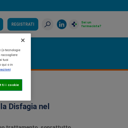
Sei un
REGISTRATI
farmacista?
e (o tecnologie
, raccogliere
i tuoi
 qui o in
mazioni
ti i cookie
colo
la Disfagia nel
suo trattamento, soprattutto