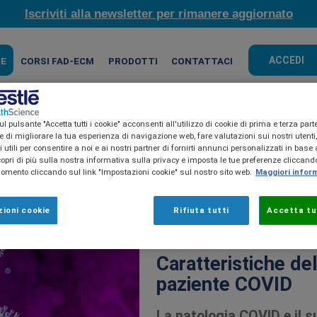
Iscriviti alla newsletter per rimanere aggiornato
ACCEDI
HE
CORSI FAD-ECM
PRODOTTI
CONTATTACI
l pulsante "Accetta tutti i cookie" acconsenti all'utilizzo di cookie di prima e terza part
ine di migliorare la tua esperienza di navigazione web, fare valutazioni sui nostri utenti
utili per consentire a noi e ai nostri partner di fornirti annunci personalizzati in base a
copri di più sulla nostra informativa sulla privacy e imposta le tue preferenze cliccando
mento cliccando sul link "Impostazioni cookie" sul nostro sito web.
Maggiori infor
ioni cookie
Rifiuta tutti
Accetta tut
Gestione del paziente
Arti
Caratteristiche del
paziente COVID
La patologia COVID e il 