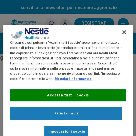
Skip
Iscriviti alla newsletter per rimanere aggiornato
to
main
content
REGISTRATI
Sei un farmacista?
Newsletter
Cliccando sul pulsante "Accetta tutti i cookie" acconsenti all'utilizzo di
cookie di prima e terza parte (o tecnologie simili) al fine di migliorare la
tua esperienza di navigazione web, fare valutazioni sui nostri utenti,
gigya-subscribe-with-email-screen
raccogliere informazioni utili per consentire a noi e ai nostri partner di
fornirti annunci personalizzati in base ai tuoi interessi. Scopri di più
sulla nostra informativa sulla privacy e imposta le tue preferenze
cliccando qui o in qualsiasi momento cliccando sul link "Impostazioni
cookie" sul nostro sito web.
Maggiori informazioni
Accetta tutti i cookie
Rifiuta tutti
Impostazioni cookie