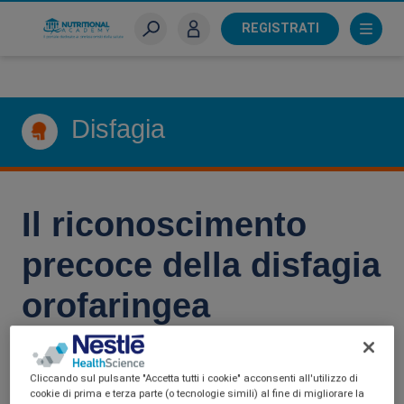
Skip
to
REGISTRATI
main
Sei un farmacista?
content
Disfagia
Il riconoscimento
precoce della disfagia
orofaringea
Cliccando sul pulsante "Accetta tutti i cookie" acconsenti all'utilizzo di
cookie di prima e terza parte (o tecnologie simili) al fine di migliorare la