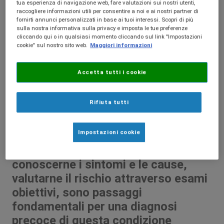
tua esperienza di navigazione web, fare valutazioni sui nostri utenti,
raccogliere informazioni utili per consentire a noi e ai nostri partner di
fornirti annunci personalizzati in base ai tuoi interessi. Scopri di più
sulla nostra informativa sulla privacy e imposta le tue preferenze
cliccando qui o in qualsiasi momento cliccando sul link "Impostazioni
cookie" sul nostro sito web.
Maggiori informazioni
Accetta tutti i cookie
Rifiuta tutti
Impostazioni cookie
Distinguere il tipo di disfagia,
conoscerne i sintomi e le cause,
valutarne il rischio attraverso esami
obiettivi, sono passaggi
fondamentali per una diagnosi
precoce di questa condizione