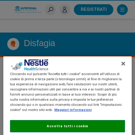
Skip
to
REGISTRATI
main
Sei un farmacista?
content
Disfagia
Cliccando sul pulsante "Accetta tutti i cookie" acconsenti all'utilizzo di
cookie di prima e terza parte (o tecnologie simili) al fine di migliorare la
tua esperienza di navigazione web, fare valutazioni sui nostri utenti,
DISFAGIA
raccogliere informazioni utili per consentire a noi e ai nostri partner di
fornirti annunci personalizzati in base ai tuoi interessi. Scopri di più
sulla nostra informativa sulla privacy e imposta le tue preferenze
cliccando qui o in qualsiasi momento cliccando sul link "Impostazioni
cookie" sul nostro sito web.
Maggiori informazioni
Accetta tutti i cookie