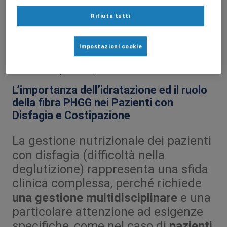
Rifiuta tutti
Impostazioni cookie
Gestione del paziente
Articolo
L’importanza dell’idratazione ed il ruolo
della fibra PHGG nei Pazienti con
Disfagia e Costipazione
La gestione nutrizionale dei pazienti
con disfagia (difficoltà nella
deglutizione) rappresenta una sfida
clinica complessa, perché richiede
una gestione multidisciplinare
e una
particolare attenzione ad esigenze
specifiche, come nel caso di
pazienti