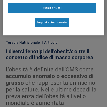
Rifiuta tutti
Impostazioni cookie
Terapia Nutrizionale
Articolo
I diversi fenotipi dell’obesità: oltre il
concetto di indice di massa corporea
L’obesità è definita dall’OMS come
accumulo anomalo o eccessivo di
grasso
che rappresenta un rischio
per la salute. Nelle ultime decadi la
prevalenza dell’obesità a livello
mondiale è aumentata