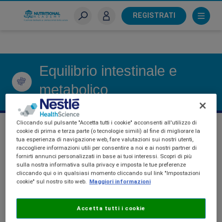
Skip
to
REGISTRATI
main
Sei un farmacista?
content
Equilibrio intestinale e
metabolico
Cliccando sul pulsante "Accetta tutti i cookie" acconsenti all'utilizzo di
cookie di prima e terza parte (o tecnologie simili) al fine di migliorare la
tua esperienza di navigazione web, fare valutazioni sui nostri utenti,
raccogliere informazioni utili per consentire a noi e ai nostri partner di
fornirti annunci personalizzati in base ai tuoi interessi. Scopri di più
EQUILIBRIO INTESTINALE E
sulla nostra informativa sulla privacy e imposta le tue preferenze
cliccando qui o in qualsiasi momento cliccando sul link "Impostazioni
METABOLICO
cookie" sul nostro sito web.
Maggiori informazioni
Accetta tutti i cookie