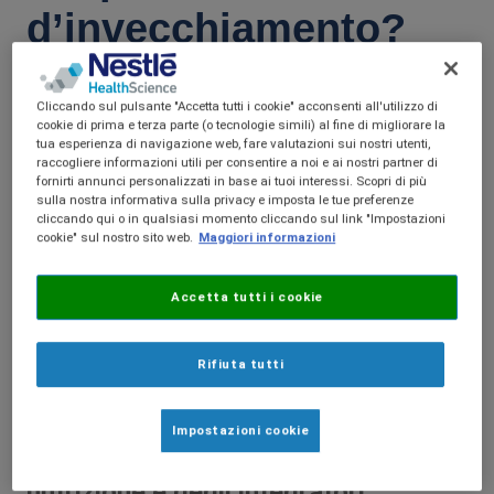
d’invecchiamento?
Dott.ssa Paola Salmaso
Cliccando sul pulsante "Accetta tutti i cookie" acconsenti all'utilizzo di
cookie di prima e terza parte (o tecnologie simili) al fine di migliorare la
Il
progressivo invecchiamento
della
tua esperienza di navigazione web, fare valutazioni sui nostri utenti,
raccogliere informazioni utili per consentire a noi e ai nostri partner di
popolazione rende sempre più
fornirti annunci personalizzati in base ai tuoi interessi. Scopri di più
sulla nostra informativa sulla privacy e imposta le tue preferenze
urgente comprendere quali
cliccando qui o in qualsiasi momento cliccando sul link "Impostazioni
strategie possano sostenere il
cookie" sul nostro sito web.
Maggiori informazioni
mantenimento della funzione fisica,
Accetta tutti i cookie
cognitiva e metabolica
nelle fasi
avanzate della vita. La tavola
rotonda organizzata nell’ambito del
Rifiuta tutti
Congresso SIMG affronterà il tema
da una prospettiva interdisciplinare,
Impostazioni cookie
approfondendo il contributo della
nutrizione e degli integratori