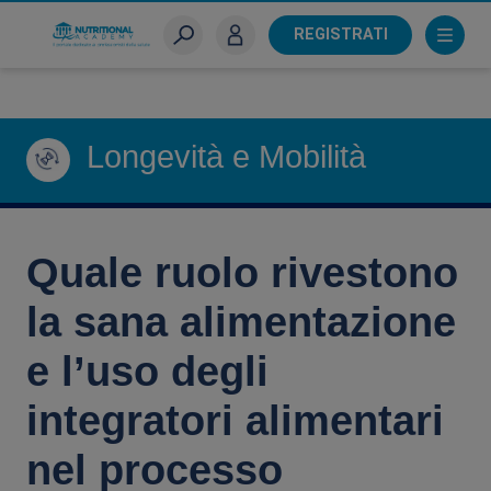
Skip
to
REGISTRATI
main
Sei un farmacista?
content
Longevità e Mobilità
Quale ruolo rivestono
la sana alimentazione
e l’uso degli
integratori alimentari
nel processo