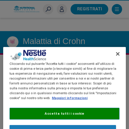
Skip
to
REGISTRATI
main
Sei un farmacista?
content
Malattia di Crohn
Cliccando sul pulsante "Accetta tutti i cookie" acconsenti all'utilizzo di
Anteprima
cookie di prima e terza parte (o tecnologie simili) al fine di migliorare la
tua esperienza di navigazione web, fare valutazioni sui nostri utenti,
raccogliere informazioni utili per consentire a noi e ai nostri partner di
Consensus ECCO
fornirti annunci personalizzati in base ai tuoi interessi. Scopri di più
sulla nostra informativa sulla privacy e imposta le tue preferenze
cliccando qui o in qualsiasi momento cliccando sul link "Impostazioni
sulla nutrizione nelle
cookie" sul nostro sito web.
Maggiori informazioni
IBD
Accetta tutti i cookie