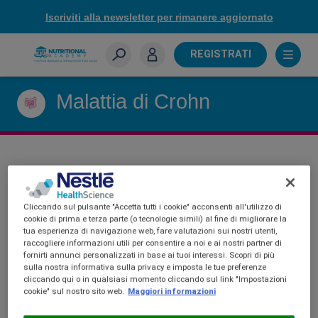
Skip
Iscriviti alla newsletter per rimanere aggiornato
to
main
content
REGISTRATI
Sei un farmacista?
Malattia di Crohn
MALATTIA DI CROHN
Cliccando sul pulsante "Accetta tutti i cookie" acconsenti all'utilizzo di
cookie di prima e terza parte (o tecnologie simili) al fine di migliorare la
tua esperienza di navigazione web, fare valutazioni sui nostri utenti,
raccogliere informazioni utili per consentire a noi e ai nostri partner di
fornirti annunci personalizzati in base ai tuoi interessi. Scopri di più
sulla nostra informativa sulla privacy e imposta le tue preferenze
cliccando qui o in qualsiasi momento cliccando sul link "Impostazioni
cookie" sul nostro sito web.
Maggiori informazioni