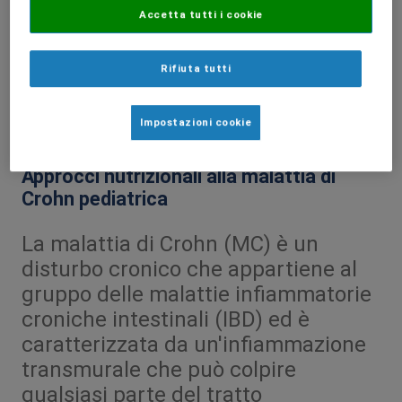
Accetta tutti i cookie
Rifiuta tutti
Impostazioni cookie
Terapia Nutrizionale
Articolo
Approcci nutrizionali alla malattia di
Crohn pediatrica
La malattia di Crohn (MC) è un
disturbo cronico che appartiene al
gruppo delle malattie infiammatorie
croniche intestinali (IBD) ed è
caratterizzata da un'infiammazione
transmurale che può colpire
qualsiasi parte del tratto