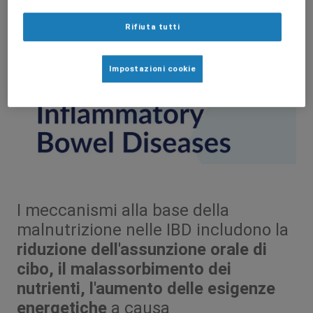
Rifiuta tutti
Impostazioni cookie
I meccanismi alla base della
malnutrizione nelle IBD includono la
riduzione dell'assunzione orale di
cibo, il malassorbimento dei
nutrienti, l'aumento delle esigenze
energetiche
a causa