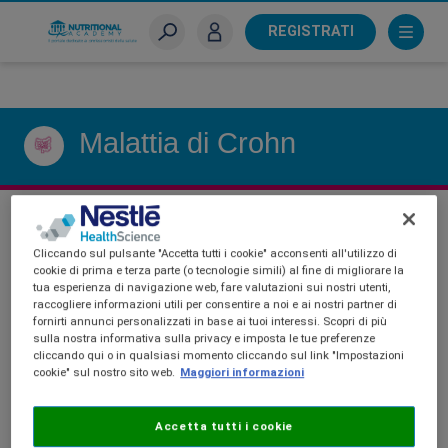
Skip
to
REGISTRATI
main
Sei un farmacista?
content
Malattia di Crohn
Nutritional Aspects in
Cliccando sul pulsante "Accetta tutti i cookie" acconsenti all'utilizzo di
cookie di prima e terza parte (o tecnologie simili) al fine di migliorare la
Inflammatory Bowel
tua esperienza di navigazione web, fare valutazioni sui nostri utenti,
raccogliere informazioni utili per consentire a noi e ai nostri partner di
fornirti annunci personalizzati in base ai tuoi interessi. Scopri di più
Diseases
sulla nostra informativa sulla privacy e imposta le tue preferenze
cliccando qui o in qualsiasi momento cliccando sul link "Impostazioni
cookie" sul nostro sito web.
Maggiori informazioni
Accetta tutti i cookie