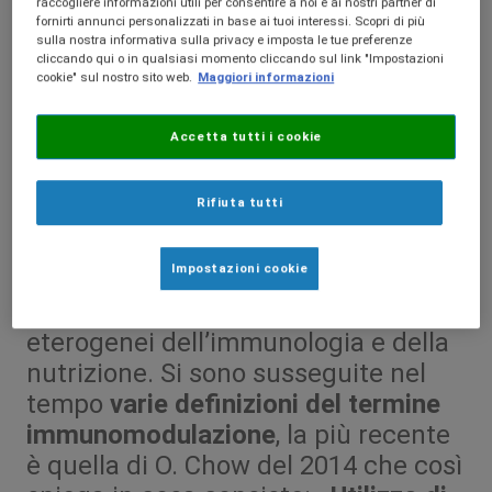
raccogliere informazioni utili per consentire a noi e ai nostri partner di
fornirti annunci personalizzati in base ai tuoi interessi. Scopri di più
sulla nostra informativa sulla privacy e imposta le tue preferenze
cliccando qui o in qualsiasi momento cliccando sul link "Impostazioni
cookie" sul nostro sito web.
Maggiori informazioni
Accetta tutti i cookie
Rifiuta tutti
Impostazioni cookie
L’immunonutrizione è il risultato
dell’integrazione tra i campi
eterogenei dell’immunologia e della
nutrizione. Si sono susseguite nel
tempo
varie definizioni del termine
immunomodulazione
, la più recente
è quella di O. Chow del 2014 che così