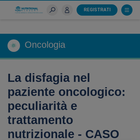
Skip
to
REGISTRATI
main
Sei un farmacista?
content
Oncologia
La disfagia nel
paziente oncologico:
peculiarità e
trattamento
nutrizionale - CASO