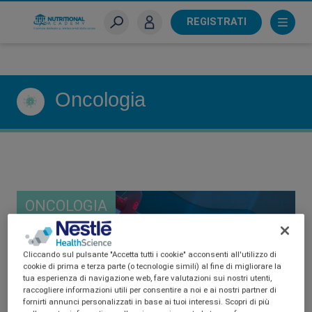
Skip
to
REGISTRATI
main
Sei un farmacista?
content
Oncologia
ONCOLOGIA
Cliccando sul pulsante "Accetta tutti i cookie" acconsenti all'utilizzo di
cookie di prima e terza parte (o tecnologie simili) al fine di migliorare la
tua esperienza di navigazione web, fare valutazioni sui nostri utenti,
raccogliere informazioni utili per consentire a noi e ai nostri partner di
fornirti annunci personalizzati in base ai tuoi interessi. Scopri di più