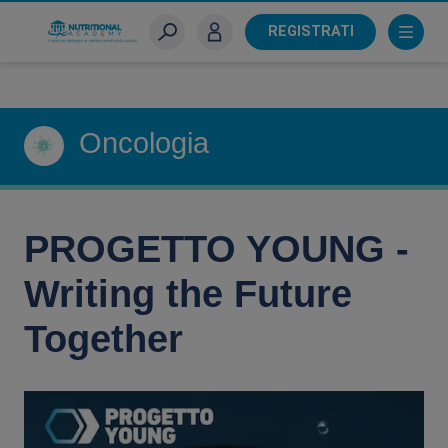
Skip
to
REGISTRATI
main
Sei un farmacista?
content
Oncologia
PROGETTO YOUNG -
Writing the Future
Together