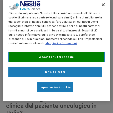
tumore gastro-esofageo, il colon
retto ed epato-bilio-pancreatico.
Cliccando sul pulsante "Accetta tutti i cookie" acconsenti all'utilizzo di
cookie di prima e terza parte (o tecnologie simili) al fine di migliorare la
Multidisciplinarietà, pragmaticità e
tua esperienza di navigazione web, fare valutazioni sui nostri utenti,
raccogliere informazioni utili per consentire a noi e ai nostri partner di
interattività sono le principali
fornirti annunci personalizzati in base ai tuoi interessi. Scopri di più
sulla nostra informativa sulla privacy e imposta le tue preferenze
caratteristiche del convegno.
cliccando qui o in qualsiasi momento cliccando sul link "Impostazioni
cookie" sul nostro sito web.
Maggiori informazioni
MULTIDISCIPLINARIETÀ
. Per la
prima volta le sezioni YOUNG di
Accetta tutti i cookie
AIOM, SICO e AIRO si riuniscono per
lavorare insieme per garantire le
Rifiuta tutti
cure più adeguate ai pazienti
oncologici.
Impostazioni cookie
Come viene gestita la nutrizione
clinica del paziente oncologico in