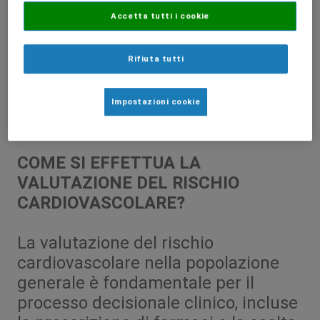
Accetta tutti i cookie
Rifiuta tutti
Terapia Nutrizionale
Articolo
Impostazioni cookie
Rischio cardiovascolare: non solo grassi
COME SI EFFETTUA LA
VALUTAZIONE DEL RISCHIO
CARDIOVASCOLARE?
La valutazione del rischio
cardiovascolare nella popolazione
generale è fondamentale per il
processo decisionale clinico, incluse