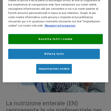
cookie di prima e terza parte (o tecnologie simili) al fine di migliorare la
peptidi del siero di
tua esperienza di navigazione web, fare valutazioni sui nostri utenti,
raccogliere informazioni utili per consentire a noi e ai nostri partner di
fornirti annunci personalizzati in base ai tuoi interessi. Scopri di più
latte
sulla nostra informativa sulla privacy e imposta le tue preferenze
cliccando qui o in qualsiasi momento cliccando sul link "Impostazioni
cookie" sul nostro sito web.
Maggiori informazioni
Accetta tutti i cookie
Rifiuta tutti
Impostazioni cookie
La nutrizione enterale (EN)
rappresenta la via preferenziale per