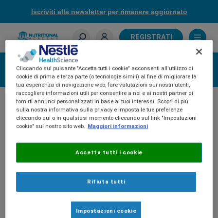
Skip
Iscriviti alla newsletter per rimanere aggiornato
to
main
content
REGISTRATI
Sei un farmacista?
Accedi
Cliccando sul pulsante "Accetta tutti i cookie" acconsenti all'utilizzo di
cookie di prima e terza parte (o tecnologie simili) al fine di migliorare la
tua esperienza di navigazione web, fare valutazioni sui nostri utenti,
raccogliere informazioni utili per consentire a noi e ai nostri partner di
fornirti annunci personalizzati in base ai tuoi interessi. Scopri di più
sulla nostra informativa sulla privacy e imposta le tue preferenze
cliccando qui o in qualsiasi momento cliccando sul link "Impostazioni
cookie" sul nostro sito web.
Maggiori informazioni
Accetta tutti i cookie
Rifiuta tutti
Impostazioni cookie