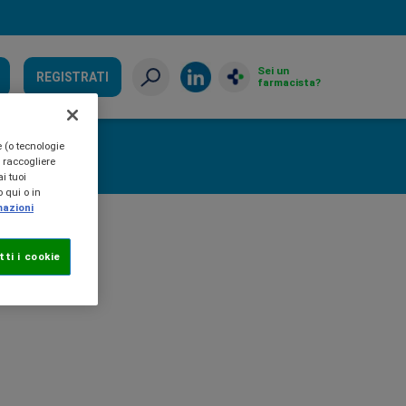
Sei un
REGISTRATI
farmacista?
e (o tecnologie
, raccogliere
i tuoi
 qui o in
mazioni
ti i cookie