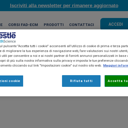
Iscriviti alla newsletter per rimanere aggiornato
ACCEDI
HE
CORSI FAD-ECM
PRODOTTI
CONTATTACI
l pulsante "Accetta tutti i cookie" acconsenti all'utilizzo di cookie di prima e terza part
ine di migliorare la tua esperienza di navigazione web, fare valutazioni sui nostri utenti
utili per consentire a noi e ai nostri partner di fornirti annunci personalizzati in base a
copri di più sulla nostra informativa sulla privacy e imposta le tue preferenze cliccando
mento cliccando sul link "Impostazioni cookie" sul nostro sito web.
Maggiori infor
ioni cookie
Rifiuta tutti
Accetta tut