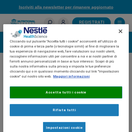
Skip
Iscriviti alla newsletter per rimanere aggiornato
to
main
content
REGISTRATI
Sei un farmacista?
Accedi
Cliccando sul pulsante "Accetta tutti i cookie" acconsenti all'utilizzo di
cookie di prima e terza parte (o tecnologie simili) al fine di migliorare la
tua esperienza di navigazione web, fare valutazioni sui nostri utenti,
raccogliere informazioni utili per consentire a noi e ai nostri partner di
fornirti annunci personalizzati in base ai tuoi interessi. Scopri di più
sulla nostra informativa sulla privacy e imposta le tue preferenze
cliccando qui o in qualsiasi momento cliccando sul link "Impostazioni
cookie" sul nostro sito web.
Maggiori informazioni
Accetta tutti i cookie
Rifiuta tutti
Impostazioni cookie