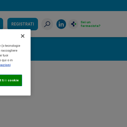
Sei un
REGISTRATI
farmacista?
e (o tecnologie
, raccogliere
i tuoi
 qui o in
mazioni
ti i cookie