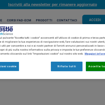
Iscriviti alla newsletter per rimanere aggiornato
ACCEDI
HE
CORSI FAD-ECM
PRODOTTI
CONTATTACI
l pulsante "Accetta tutti i cookie" acconsenti all'utilizzo di cookie di prima e terza part
ine di migliorare la tua esperienza di navigazione web, fare valutazioni sui nostri utenti
utili per consentire a noi e ai nostri partner di fornirti annunci personalizzati in base a
copri di più sulla nostra informativa sulla privacy e imposta le tue preferenze cliccando
mento cliccando sul link "Impostazioni cookie" sul nostro sito web.
Maggiori infor
ioni cookie
Rifiuta tutti
Accetta tut