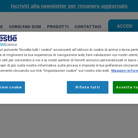
Iscriviti alla newsletter per rimanere aggiornato
ACCEDI
HE
CORSI FAD-ECM
PRODOTTI
CONTATTACI
l pulsante "Accetta tutti i cookie" acconsenti all'utilizzo di cookie di prima e terza part
ine di migliorare la tua esperienza di navigazione web, fare valutazioni sui nostri utenti
utili per consentire a noi e ai nostri partner di fornirti annunci personalizzati in base a
copri di più sulla nostra informativa sulla privacy e imposta le tue preferenze cliccando
mento cliccando sul link "Impostazioni cookie" sul nostro sito web.
Maggiori infor
ioni cookie
Rifiuta tutti
Accetta tut