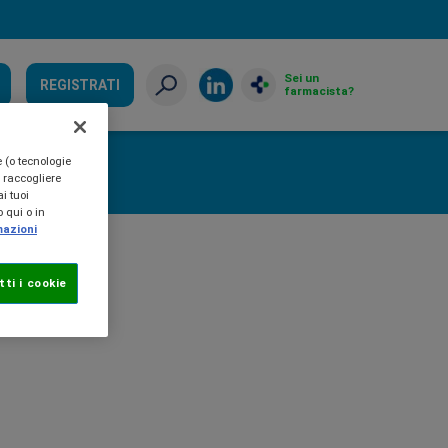
Sei un
REGISTRATI
farmacista?
e (o tecnologie
, raccogliere
i tuoi
 qui o in
mazioni
ti i cookie