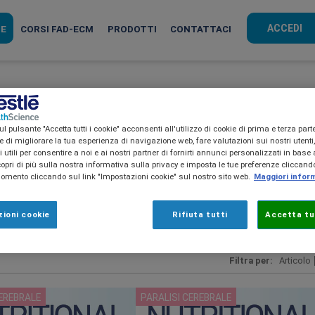
ACCEDI
HE
CORSI FAD-ECM
PRODOTTI
CONTATTACI
brale
l pulsante "Accetta tutti i cookie" acconsenti all'utilizzo di cookie di prima e terza part
ine di migliorare la tua esperienza di navigazione web, fare valutazioni sui nostri utenti
utili per consentire a noi e ai nostri partner di fornirti annunci personalizzati in base a
copri di più sulla nostra informativa sulla privacy e imposta le tue preferenze cliccando
mento cliccando sul link "Impostazioni cookie" sul nostro sito web.
Maggiori infor
ioni cookie
Rifiuta tutti
Accetta tut
Gestione del paziente
Pubblicazioni Scientifiche e Linee guida
Filtra per:
Articolo
CEREBRALE
PARALISI CEREBRALE