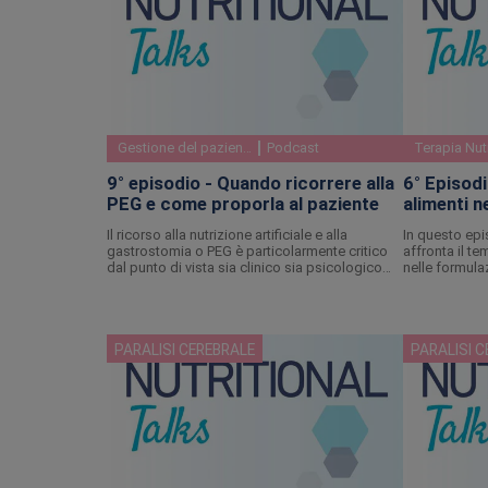
Gestione del paziente
Podcast
Terapia Nut
9° episodio - Quando ricorrere alla
6° Episodio
PEG e come proporla al paziente
alimenti n
per sonda
Il ricorso alla nutrizione artificiale e alla
In questo epi
gastrostomia o PEG è particolarmente critico
affronta il te
dal punto di vista sia clinico sia psicologico
nelle formula
per il paziente e tutti i familiari. Analizzano e si
sonda, nei b
confrontano su questi aspetti il Dott. Sergio
necessitano d
Amarri, specialista in gastroenterologia
pediatrica di Reggio Emilia, e la Dott.ssa
Alessia Cavallaro, psicoterapeuta della RSD
PARALISI CEREBRALE
PARALISI 
Pogliani di Varese.