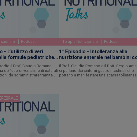
rizionale
Podcast
Terapia Nutrizionale
Podcast
 - L’utilizzo di veri
1° Episodio - Intolleranza alla
elle formule pediatriche
nutrizione enterale nei bambini c
danno cerebrale: focus sui sinto
sodio il Prof. Claudio Romano
Il Prof. Claudio Romano e il Dott. Sergio Amar
ma dell’uso di veri alimenti naturali
ci parlano dei sintomi gastrointestinali che
zioni da somministrare tramite
portano a manifestare una scarsa tolleranza
ambini con danno cerebrale che
all’alimentazione artificiale, la loro incidenza
ella nutrizione enterale.
l’impatto che questa problematica ha sulla
qualità di vita del bambino.
CEREBRALE