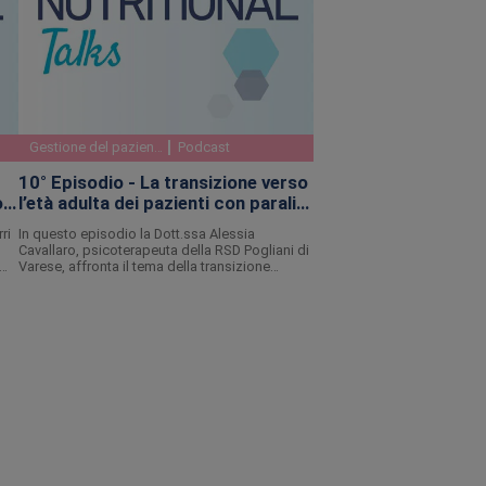
Gestione del paziente
Podcast
10° Episodio - La transizione verso
on
l’età adulta dei pazienti con paralisi
mi
cerebrale
ri
In questo episodio la Dott.ssa Alessia
Cavallaro, psicoterapeuta della RSD Pogliani di
Varese, affronta il tema della transizione
 e
dall’età pediatrica a quella adulta dei pazienti
con PCI, fornendo indicazioni e suggerimenti
per affrontare nel migliore dei modi le difficoltà
pratiche e psicologiche di questo periodo.