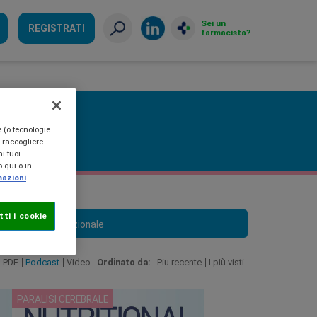
Sei un
REGISTRATI
farmacista?
e (o tecnologie
, raccogliere
i tuoi
 qui o in
mazioni
ti i cookie
Terapia Nutrizionale
PDF
Podcast
Video
Ordinato da:
Piu recente
I più visti
PARALISI CEREBRALE