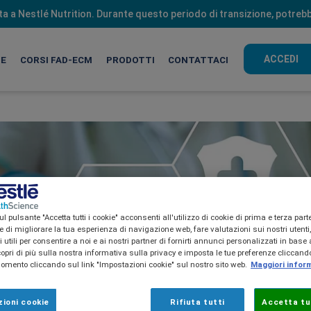
Iscriviti alla newsletter per rimanere aggiornato
nita a Nestlé Nutrition. Durante questo periodo di transizione, potr
ACCEDI
HE
CORSI FAD-ECM
PRODOTTI
CONTATTACI
l pulsante "Accetta tutti i cookie" acconsenti all'utilizzo di cookie di prima e terza part
ine di migliorare la tua esperienza di navigazione web, fare valutazioni sui nostri utenti
utili per consentire a noi e ai nostri partner di fornirti annunci personalizzati in base a
copri di più sulla nostra informativa sulla privacy e imposta le tue preferenze cliccando
mento cliccando sul link "Impostazioni cookie" sul nostro sito web.
Maggiori infor
ioni cookie
Rifiuta tutti
Accetta tut