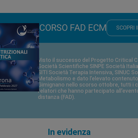
CORSO FAD ECM
SCOPRI 
Visto il successo del Progetto Critical 
Società Scientifiche SINPE Società Italia
SITI Società Terapia Intensiva, SINUC Soc
Metabolismo e dato l’elevato contenuto
Gimignano nello scorso ottobre, tutti i ca
relatori che hanno partecipato all’even
distanza (FAD).
In evidenza