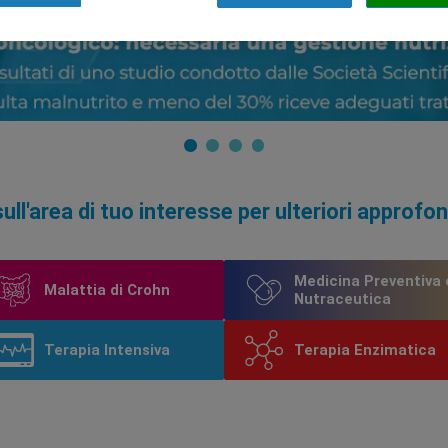
sull'area di tuo interesse per ulteriori approfo
Medicina Preventiva 
Malattia di Crohn
Nutraceutica
Terapia Intensiva
Terapia Enzimatica