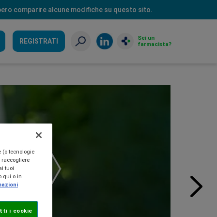
ebbero comparire alcune modifiche su questo sito.
Sei un
REGISTRATI
farmacista?
e (o tecnologie
, raccogliere
i tuoi
 qui o in
mazioni
ti i cookie